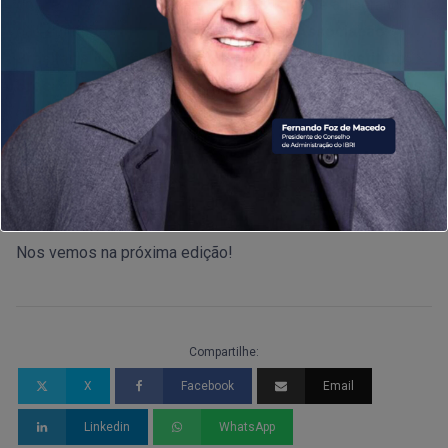
governança e da comunicação empresarial, e à liderança
das entidades
realizadoras
,
Abrasca (Associação
Brasileira das Companhias Abertas)
e
IBRI (Instituto
Brasileiro de Relações com Investidores)
, que há anos
promovem o desenvolvimento do RI no país.
Agradecemos ainda a todos os palestrantes, painelistas,
participantes e à equipe de
organização
, que garantiu uma
entrega impecável em todos os aspectos do encontro.
Nos vemos na próxima edição!
Compartilhe:
X
Facebook
Email
Linkedin
WhatsApp