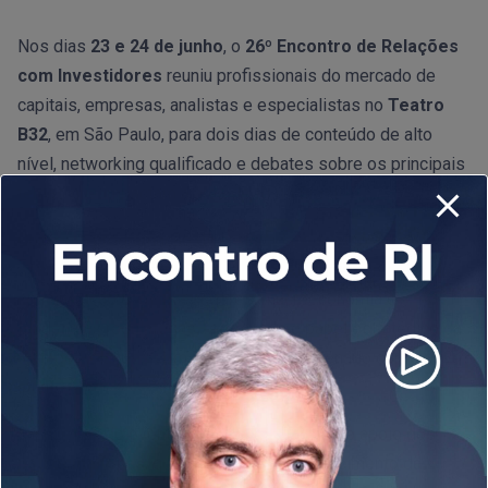
Nos dias
23 e 24 de junho
, o
26º Encontro de Relações
com Investidores
reuniu profissionais do mercado de
capitais, empresas, analistas e especialistas no
Teatro
B32
, em São Paulo, para dois dias de conteúdo de alto
nível, networking qualificado e debates sobre os principais
temas que impactam a área de RI no Brasil.
Com uma programação diversificada, o evento abordou
assuntos como transformação digital, ESG, transparência,
comunicação com investidores, macroeconomia e
tendências regulatórias, reforçando o papel estratégico da
área de Relações com Investidores no cenário corporativo
atual.
O sucesso do evento foi possível graças ao apoio dos
patrocinadores
, que acreditam no fortalecimento da