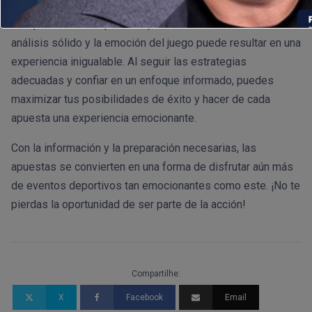
solo obtener ganancias monetarias sino también de
enriquecer tu amor por el deporte. La combinación de un
análisis sólido y la emoción del juego puede resultar en una
experiencia inigualable. Al seguir las estrategias
adecuadas y confiar en un enfoque informado, puedes
maximizar tus posibilidades de éxito y hacer de cada
apuesta una experiencia emocionante.
Con la información y la preparación necesarias, las
apuestas se convierten en una forma de disfrutar aún más
de eventos deportivos tan emocionantes como este. ¡No te
pierdas la oportunidad de ser parte de la acción!
Compartilhe:
X
Facebook
Email