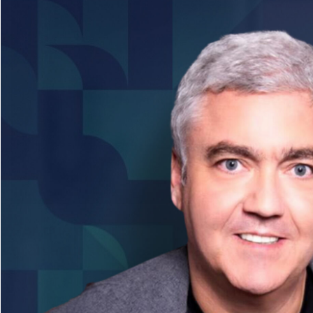
Por qué elegir participar en la próxima
gran apuesta
Participar en las apuestas para el enfrentamiento entre
Paraguay y Francia en 2026 te brinda la oportunidad de no