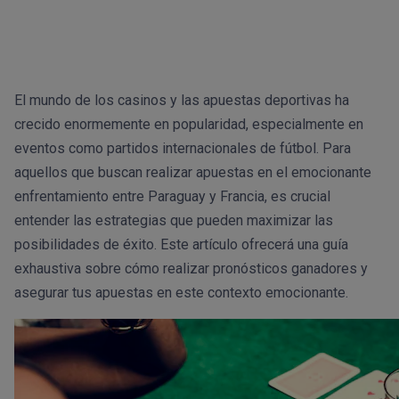
El mundo de los casinos y las apuestas deportivas ha
crecido enormemente en popularidad, especialmente en
eventos como partidos internacionales de fútbol. Para
aquellos que buscan realizar apuestas en el emocionante
enfrentamiento entre Paraguay y Francia, es crucial
entender las estrategias que pueden maximizar las
posibilidades de éxito. Este artículo ofrecerá una guía
exhaustiva sobre cómo realizar pronósticos ganadores y
asegurar tus apuestas en este contexto emocionante.