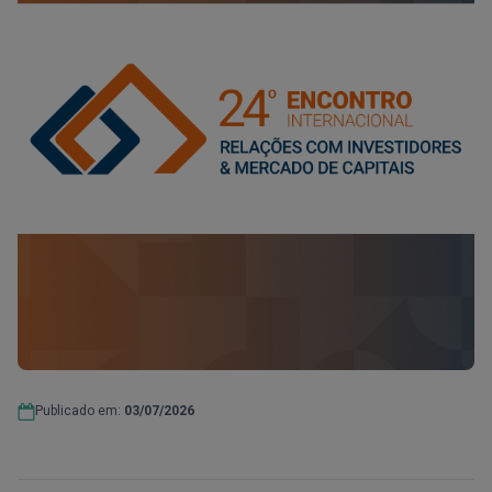
Publicado em:
03/07/2026