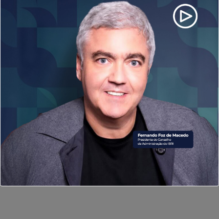
e
MuleSoft
/
SalesForce
. Entregou excelência em serviços de
TI na B3 e HP, onde liderou equipes de alta performance em
projetos transformacionais no mercado de capitais como
Superintendente de Tecnologia na B3. Empreendeu e ajudou
a criar a primeira e mais bem sucedida plataforma de
integração de sistemas (
iPaaS
) no Brasil, a Digibee.
Na
MuleSoft
/
SalesForce
, atuou na definição da estratégia de
tecnologia das principais contas na América Latina.
Atualmente, trabalha como Manager
of
Solution
Consulting
para América Latina na
Workiva
, apoiando clientes em sua
jornada de relatórios financeiros, sustentabilidade, auditoria
e riscos.