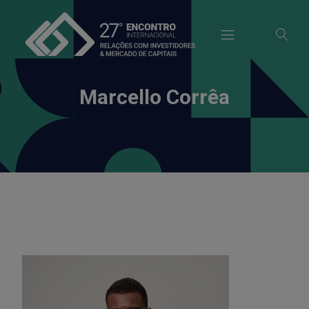
modal-check
Marcello Corrêa