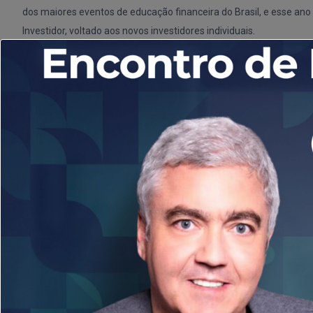
dos
maiores eventos de educação financeira do Brasil, e esse ano
Investidor, voltado aos novos investidores individuais.
Foi CEO da MAGLIANO Corretora de Valores, onde liderou process
de
reestruturação, fortalecimento da governança e expansão dos 
mestre em
Finanças pelo IBMEC, possui MBA em Relações com Inv
FIPECAFI e
especializações pela Universidade da Califórnia, Irvine.
Acredita no poder da educação, da inovação e da boa governanç
transformação econômica e social.